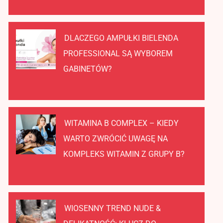
DLACZEGO AMPUŁKI BIELENDA
PROFESSIONAL SĄ WYBOREM
GABINETÓW?
WITAMINA B COMPLEX – KIEDY
WARTO ZWRÓCIĆ UWAGĘ NA
KOMPLEKS WITAMIN Z GRUPY B?
WIOSENNY TREND NUDE &