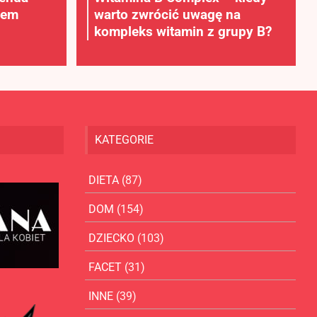
rem
warto zwrócić uwagę na
kompleks witamin z grupy B?
KATEGORIE
DIETA
(87)
DOM
(154)
DZIECKO
(103)
FACET
(31)
INNE
(39)