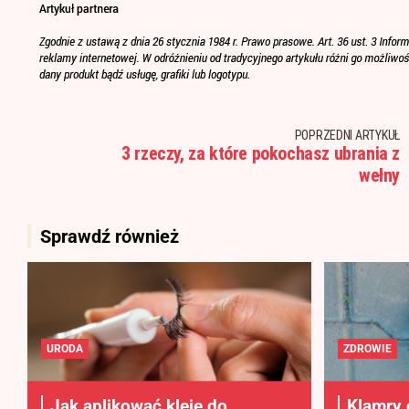
POPRZEDNI ARTYKUŁ
3 rzeczy, za które pokochasz ubrania z
wełny
Sprawdź również
URODA
ZDROWIE
Jak aplikować kleje do
Klamry 