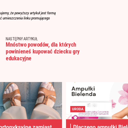
NASTĘPNY ARTYKUŁ
Mnóstwo powodów, dla których
powinieneś kupować dziecku gry
edukacyjne
URODA
ortonyksyjne zamiast
Dlaczego ampułki Bie