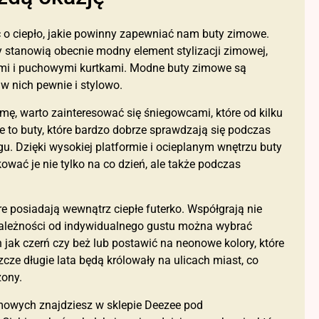
 o ciepło, jakie powinny zapewniać nam buty zimowe.
stanowią obecnie modny element stylizacji zimowej,
mi i puchowymi kurtkami. Modne buty zimowe są
 w nich pewnie i stylowo.
ę, warto zainteresować się śniegowcami, które od kilku
 to buty, które bardzo dobrze sprawdzają się podczas
gu. Dzięki wysokiej platformie i ocieplanym wnętrzu buty
wać je nie tylko na co dzień, ale także podczas
 posiadają wewnątrz ciepłe futerko. Współgrają nie
 zależności od indywidualnego gustu można wybrać
ak czerń czy beż lub postawić na neonowe kolory, które
ze długie lata będą królowały na ulicach miast, co
zony.
owych znajdziesz w sklepie Deezee pod