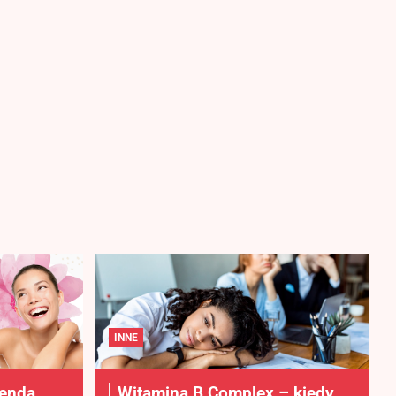
INNE
lenda
Witamina B Complex – kiedy