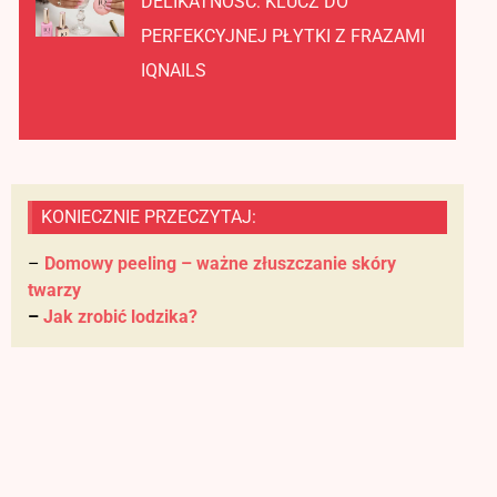
DELIKATNOŚĆ: KLUCZ DO
PERFEKCYJNEJ PŁYTKI Z FRAZAMI
IQNAILS
KONIECZNIE PRZECZYTAJ:
–
Domowy peeling – ważne złuszczanie skóry
twarzy
–
Jak zrobić lodzika?