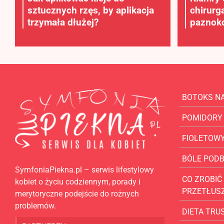
sztucznych rzęs, by aplikacja
chirurg
trzymała dłużej?
paznokc
BOTOKS N
POMIDORY
FIOLETOW
BÓLE POD
SymfoniaPiekna.pl – serwis lifestylowy
CO ZROBIĆ 
kobiet o życiu codziennym, porady i
PRZETŁUS
merytoryczne podejście do rożnych
problemów.
DIETA TR