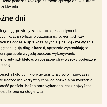
a Ciebie pokaźna kolekcja najmodniejszego obuwia, które
czekiwania.
źne dni
i elegancję, powinny zapoznać się z asortymentem
ących każdą stylizację bazującą na sukienkach czy
ych na obcasie, sprawdzających się na większe wyjścia,
gę zasługują długie kozaki, optycznie wysmuklające
ie ceniące sobie wygodę podczas wykonywania
ej oferty sztybletów, wyposażonych w wysoką podeszwę
izację.
onach i kolorach, które gwarantują ciepło i najwyższy
e Deezee ma korzystną cenę, co pozwala na tworzenie
ość portfela. Każda para wykonana jest z najwyższą
posłużą one na długie lata.