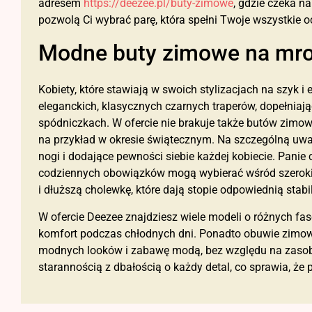
adresem
https://deezee.pl/buty-zimowe
, gdzie czeka n
pozwolą Ci wybrać parę, która spełni Twoje wszystkie o
Modne buty zimowe na mro
Kobiety, które stawiają w swoich stylizacjach na szyk 
eleganckich, klasycznych czarnych traperów, dopełniaj
spódniczkach. W ofercie nie brakuje także butów zimow
na przykład w okresie świątecznym. Na szczególną uwa
nogi i dodające pewności siebie każdej kobiecie. Pan
codziennych obowiązków mogą wybierać wśród szeroki
i dłuższą cholewkę, które dają stopie odpowiednią stabil
W ofercie Deezee znajdziesz wiele modeli o różnych fas
komfort podczas chłodnych dni. Ponadto obuwie zimow
modnych looków i zabawę modą, bez względu na zasobn
starannością z dbałością o każdy detal, co sprawia, że 