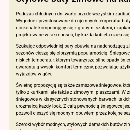
Podczas chłodnych dni warto przede wszystkim zadbać
Wygodne i przystosowane do ujemnych temperatur buty 
doskonale komponujący się z grubymi szalami, czapka
projektowane w taki sposób, by każda kobieta czuła się
Szukając odpowiedniej pary obuwia na nadchodzącą zim
sezonów cieszą się olbrzymią popularnością. Śniegowce
niskich temperatur, którym towarzyszą silne opady śnie
gwarantują wysoki komfort termiczny, pozwalając użytko
wyjazdów w góry.
Świetną propozycją są także zamszowe śniegowce, które
tylko z kurtkami, ale także z zimowymi płaszczami. W
śniegowce w klasycznych stonowanych barwach, takich j
urozmaicą każdy look. Z całą pewnością śniegowce jeszc
pozwoli cieszyć się modnym obuwiem przez kolejne se
Szeroki wybór modnych, stylowych damskich butów zim