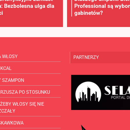
a: Bezbolesna ulga dla
Professional są wybo
i
gabinetów?
A WŁOSY
PARTNERZY
 KCAL
Y SZAMPON
BRZUSZA PO STOSUNKU
ŻEBY WŁOSY SIĘ NIE
ZCZAŁY
USKAWKOWA