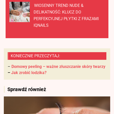
WIOSENNY TREND NUDE &
DELIKATNOŚĆ: KLUCZ DO
PERFEKCYJNEJ PŁYTKI Z FRAZAMI
IQNAILS
KONIECZNIE PRZECZYTAJ:
–
Domowy peeling – ważne złuszczanie skóry twarzy
–
Jak zrobić lodzika?
Sprawdź również