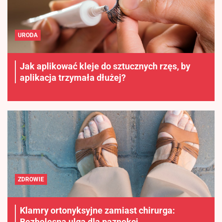
URODA
Jak aplikować kleje do sztucznych rzęs, by
aplikacja trzymała dłużej?
ZDROWIE
Klamry ortonyksyjne zamiast chirurga:
Bezbolesna ulga dla paznokci