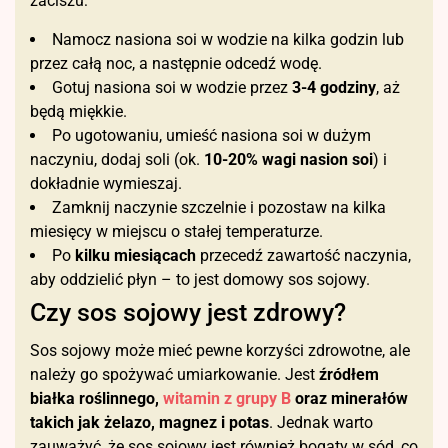
zaciszu:
Namocz nasiona soi w wodzie na kilka godzin lub
przez całą noc, a następnie odcedź wodę.
Gotuj nasiona soi w wodzie przez
3-4 godziny
, aż
będą miękkie.
Po ugotowaniu, umieść nasiona soi w dużym
naczyniu, dodaj soli (ok.
10-20% wagi nasion soi
) i
dokładnie wymieszaj.
Zamknij naczynie szczelnie i pozostaw na kilka
miesięcy w miejscu o stałej temperaturze.
Po
kilku miesiącach
przecedź zawartość naczynia,
aby oddzielić płyn – to jest domowy sos sojowy.
Czy sos sojowy jest zdrowy?
Sos sojowy może mieć pewne korzyści zdrowotne, ale
należy go spożywać umiarkowanie. Jest
źródłem
białka roślinnego,
witamin z grupy B
oraz minerałów
takich jak żelazo, magnez i potas
. Jednak warto
zauważyć, że sos sojowy jest również bogaty w sód, co