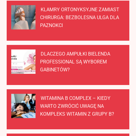
KLAMRY ORTONYKSYJNE ZAMIAST
CHIRURGA: BEZBOLESNA ULGA DLA
PAZNOKCI
DLACZEGO AMPUŁKI BIELENDA
PROFESSIONAL SĄ WYBOREM
GABINETÓW?
WITAMINA B COMPLEX – KIEDY
WARTO ZWRÓCIĆ UWAGĘ NA
KOMPLEKS WITAMIN Z GRUPY B?