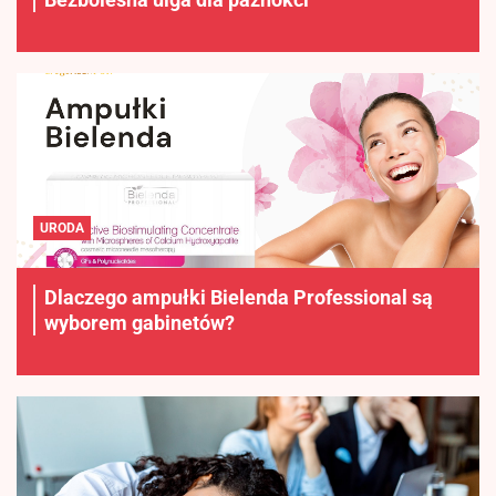
URODA
Dlaczego ampułki Bielenda Professional są
wyborem gabinetów?