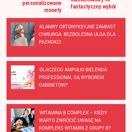
personalizowane
fantastyczny wybór
monety
KLAMRY ORTONYKSYJNE ZAMIAST
CHIRURGA: BEZBOLESNA ULGA DLA
PAZNOKCI
DLACZEGO AMPUŁKI BIELENDA
PROFESSIONAL SĄ WYBOREM
GABINETÓW?
WITAMINA B COMPLEX – KIEDY
WARTO ZWRÓCIĆ UWAGĘ NA
KOMPLEKS WITAMIN Z GRUPY B?