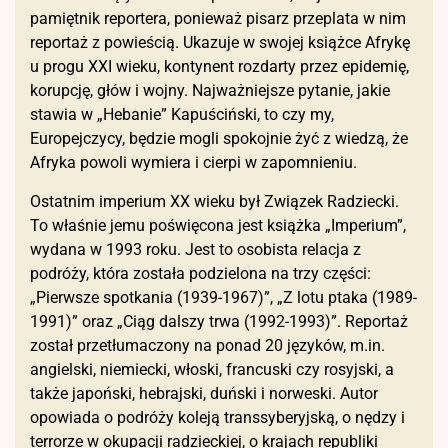
pamiętnik reportera, ponieważ pisarz przeplata w nim
reportaż z powieścią. Ukazuje w swojej książce Afrykę
u progu XXI wieku, kontynent rozdarty przez epidemię,
korupcję, głów i wojny. Najważniejsze pytanie, jakie
stawia w „Hebanie” Kapuściński, to czy my,
Europejczycy, będzie mogli spokojnie żyć z wiedzą, że
Afryka powoli wymiera i cierpi w zapomnieniu.
Ostatnim imperium XX wieku był Związek Radziecki.
To właśnie jemu poświęcona jest książka „Imperium”,
wydana w 1993 roku. Jest to osobista relacja z
podróży, która została podzielona na trzy części:
„Pierwsze spotkania (1939-1967)”, „Z lotu ptaka (1989-
1991)” oraz „Ciąg dalszy trwa (1992-1993)”. Reportaż
został przetłumaczony na ponad 20 języków, m.in.
angielski, niemiecki, włoski, francuski czy rosyjski, a
także japoński, hebrajski, duński i norweski. Autor
opowiada o podróży koleją transsyberyjską, o nędzy i
terrorze w okupacji radzieckiej, o krajach republiki