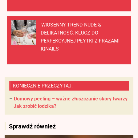
WIOSENNY TREND NUDE &
DELIKATNOŚĆ: KLUCZ DO
PERFEKCYJNEJ PŁYTKI Z FRAZAMI
IQNAILS
KONIECZNIE PRZECZYTAJ:
–
Domowy peeling – ważne złuszczanie skóry twarzy
–
Jak zrobić lodzika?
Sprawdź również