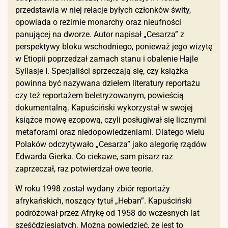
przedstawia w niej relacje byłych członków świty,
opowiada o reżimie monarchy oraz nieufności
panującej na dworze. Autor napisał „Cesarza” z
perspektywy bloku wschodniego, ponieważ jego wizytę
w Etiopii poprzedzał zamach stanu i obalenie Hajle
Syllasje I. Specjaliści sprzeczają się, czy książka
powinna być nazywana dziełem literatury reportażu
czy też reportażem beletryzowanym, powieścią
dokumentalną. Kapuściński wykorzystał w swojej
książce mowę ezopową, czyli posługiwał się licznymi
metaforami oraz niedopowiedzeniami. Dlatego wielu
Polaków odczytywało „Cesarza” jako alegorię rządów
Edwarda Gierka. Co ciekawe, sam pisarz raz
zaprzeczał, raz potwierdzał owe teorie.
W roku 1998 został wydany zbiór reportaży
afrykańskich, noszący tytuł „Heban”. Kapuściński
podróżował przez Afrykę od 1958 do wczesnych lat
sześćdziesiątych. Można powiedzieć, że jest to