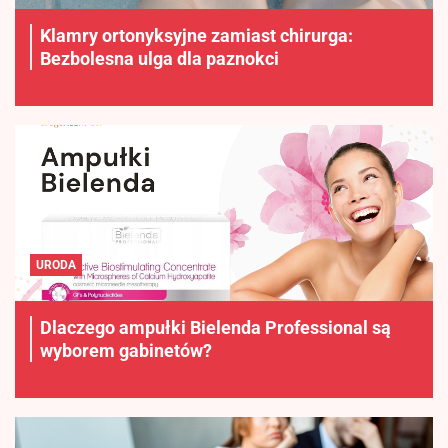
Klamry ortonyksyjne zamiast chirurga:
Bezbolesna ulga dla paznokci
URODA
Dlaczego ampułki Bielenda Professional są
wyborem gabinetów?