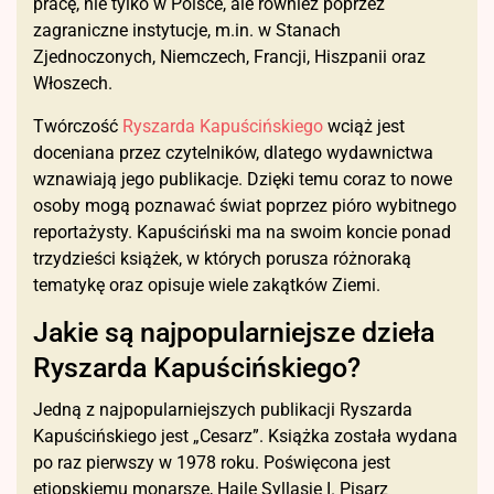
pracę, nie tylko w Polsce, ale również poprzez
zagraniczne instytucje, m.in. w Stanach
Zjednoczonych, Niemczech, Francji, Hiszpanii oraz
Włoszech.
Twórczość
Ryszarda Kapuścińskiego
wciąż jest
doceniana przez czytelników, dlatego wydawnictwa
wznawiają jego publikacje. Dzięki temu coraz to nowe
osoby mogą poznawać świat poprzez pióro wybitnego
reportażysty. Kapuściński ma na swoim koncie ponad
trzydzieści książek, w których porusza różnoraką
tematykę oraz opisuje wiele zakątków Ziemi.
Jakie są najpopularniejsze dzieła
Ryszarda Kapuścińskiego?
Jedną z najpopularniejszych publikacji Ryszarda
Kapuścińskiego jest „Cesarz”. Książka została wydana
po raz pierwszy w 1978 roku. Poświęcona jest
etiopskiemu monarsze, Hajle Syllasje I. Pisarz