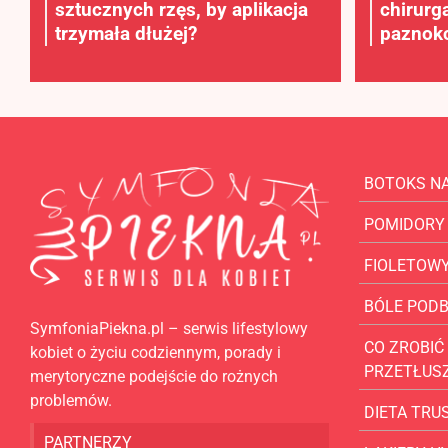
sztucznych rzęs, by aplikacja
chirurg
trzymała dłużej?
paznokc
BOTOKS N
POMIDORY
FIOLETOW
BÓLE POD
SymfoniaPiekna.pl – serwis lifestylowy
CO ZROBIĆ 
kobiet o życiu codziennym, porady i
PRZETŁUS
merytoryczne podejście do rożnych
problemów.
DIETA TR
PARTNERZY