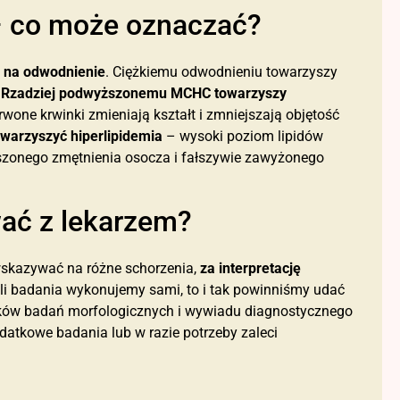
 co może oznaczać?
e na odwodnienie
. Ciężkiemu odwodnieniu towarzyszy
.
Rzadziej podwyższonemu MCHC towarzyszy
rwone krwinki zmieniają kształt i zmniejszają objętość
arzyszyć hiperlipidemia
– wysoki poziom lipidów
kszonego zmętnienia osocza i fałszywie zawyżonego
wać z lekarzem?
skazywać na różne schorzenia,
za interpretację
śli badania wykonujemy sami, to i tak powinniśmy udać
ników badań morfologicznych i wywiadu diagnostycznego
odatkowe badania lub w razie potrzeby zaleci