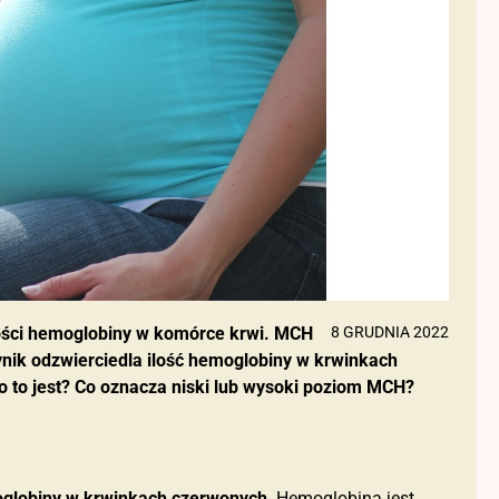
ości hemoglobiny w komórce krwi. MCH
8 GRUDNIA 2022
 wynik odzwierciedla ilość hemoglobiny w krwinkach
 to jest? Co oznacza niski lub wysoki poziom MCH?
globiny w krwinkach czerwonych
. Hemoglobina jest