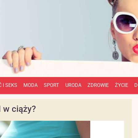
 I SEKS
MODA
SPORT
URODA
ZDROWIE
ŻYCIE
D
 w ciąży?