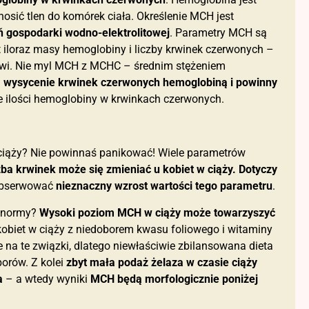
sić tlen do komórek ciała. Określenie MCH jest
 gospodarki wodno-elektrolitowej
. Parametry MCH są
t iloraz masy hemoglobiny i liczby krwinek czerwonych –
wi. Nie myl MCH z MCHC – średnim stężeniem
ą wysycenie krwinek czerwonych hemoglobiną i powinny
ie ilości hemoglobiny w krwinkach czerwonych.
iąży? Nie powinnaś panikować! Wiele parametrów
zba krwinek może się zmieniać u kobiet w ciąży. Dotyczy
aobserwować
nieznaczny wzrost wartości tego parametru
.
j normy?
Wysoki poziom MCH w ciąży może towarzyszyć
 kobiet w ciąży z niedoborem kwasu foliowego i witaminy
na te związki, dlatego niewłaściwie zbilansowana dieta
orów. Z kolei
zbyt mała podaż żelaza w czasie ciąży
a
– a wtedy wyniki
MCH będą morfologicznie poniżej