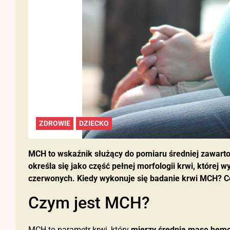
ZDROWIE
DZIECKO
MCH to wskaźnik służący do pomiaru średniej zawart
określa się jako część pełnej morfologii krwi, której
czerwonych. Kiedy wykonuje się badanie krwi MCH? Co
Czym jest MCH?
MCH to parametr krwi, który
mierzy średnią masę hemo