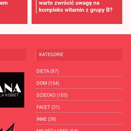
rem
warto zwrócić uwagę na
kompleks witamin z grupy B?
KATEGORIE
DIETA
(87)
DOM
(154)
DZIECKO
(103)
FACET
(31)
INNE
(39)