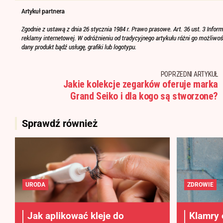
POPRZEDNI ARTYKUŁ
Jakie kolekcje zegarków oferuje marka
Grand Seiko i dla kogo są stworzone?
Sprawdź również
URODA
ZDROWIE
Jak aplikować kleje do
Klamry 