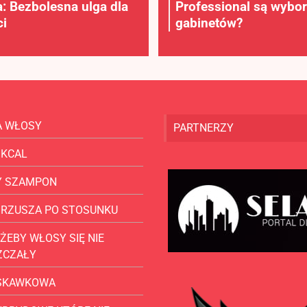
a: Bezbolesna ulga dla
Professional są wybo
i
gabinetów?
A WŁOSY
PARTNERZY
 KCAL
Y SZAMPON
BRZUSZA PO STOSUNKU
ŻEBY WŁOSY SIĘ NIE
ZCZAŁY
USKAWKOWA