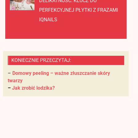
DELIKATNOŚĆ: KLUCZ DO
PERFEKCYJNEJ PŁYTKI Z FRAZAMI
IQNAILS
KONIECZNIE PRZECZYTAJ:
–
Domowy peeling – ważne złuszczanie skóry
twarzy
–
Jak zrobić lodzika?