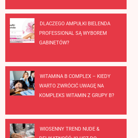
DLACZEGO AMPUŁKI BIELENDA
PROFESSIONAL SĄ WYBOREM
GABINETÓW?
WITAMINA B COMPLEX – KIEDY
WARTO ZWRÓCIĆ UWAGĘ NA
KOMPLEKS WITAMIN Z GRUPY B?
WIOSENNY TREND NUDE &