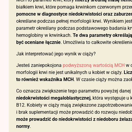
białkiem krwi, które pomaga krwinkom czerwonym przeno
pomocne w diagnostyce niedokrwistości oraz zaburzeń
określane podczas pełnej morfologii krwi. Wynikiem jes
parametr określany podczas podstawowego badania kr
hemoglobiny w krwinkach.
Te dwa parametry określaj
być oceniane łącznie
. Umożliwia to całkowite określen
Jak interpretować jego wynik w ciąży?
Jesteś zaniepokojona
podwyższoną wartością MCH
w c
morfologii krwi nie jest unikalnych u kobiet w ciąży.
Lic
to również wskaźnika MCH
. W czasie ciąży można z
Co oznacza zwiększenie tego parametru powyżej dane
niedokrwistości megaloblastycznej
, która występuje u
B12. Kobiety w ciąży mają zwiększone zapotrzebowanie 
i brak suplementacji może prowadzić do rozwoju niedob
może prowadzić do niedokrwistości z niedoboru żelaz
normy
.