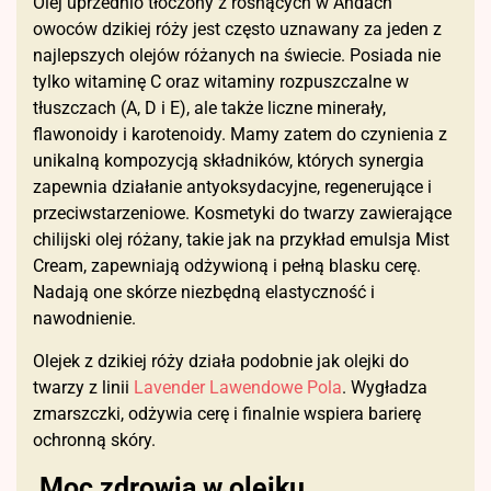
Olej uprzednio tłoczony z rosnących w Andach
owoców dzikiej róży jest często uznawany za jeden z
najlepszych olejów różanych na świecie. Posiada nie
tylko witaminę C oraz witaminy rozpuszczalne w
tłuszczach (A, D i E), ale także liczne minerały,
flawonoidy i karotenoidy. Mamy zatem do czynienia z
unikalną kompozycją składników, których synergia
zapewnia działanie antyoksydacyjne, regenerujące i
przeciwstarzeniowe. Kosmetyki do twarzy zawierające
chilijski olej różany, takie jak na przykład emulsja Mist
Cream, zapewniają odżywioną i pełną blasku cerę.
Nadają one skórze niezbędną elastyczność i
nawodnienie.
Olejek z dzikiej róży działa podobnie jak olejki do
twarzy z linii
Lavender Lawendowe Pola
. Wygładza
zmarszczki, odżywia cerę i finalnie wspiera barierę
ochronną skóry.
Moc zdrowia w olejku