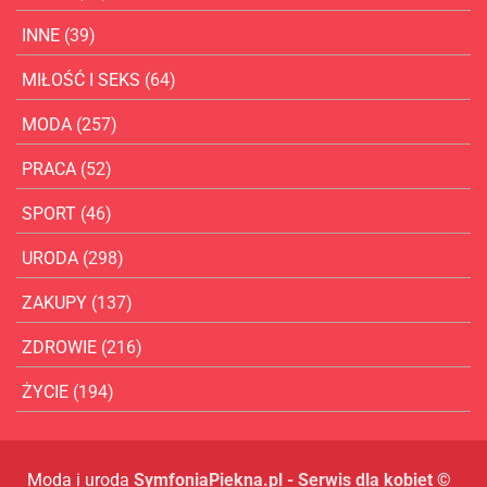
INNE
(39)
MIŁOŚĆ I SEKS
(64)
MODA
(257)
PRACA
(52)
SPORT
(46)
URODA
(298)
ZAKUPY
(137)
ZDROWIE
(216)
ŻYCIE
(194)
Moda i uroda
SymfoniaPiekna.pl - Serwis dla kobiet
©