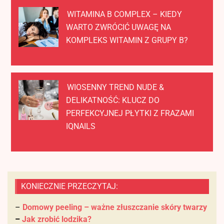
WITAMINA B COMPLEX – KIEDY
WARTO ZWRÓCIĆ UWAGĘ NA
KOMPLEKS WITAMIN Z GRUPY B?
WIOSENNY TREND NUDE &
DELIKATNOŚĆ: KLUCZ DO
PERFEKCYJNEJ PŁYTKI Z FRAZAMI
IQNAILS
KONIECZNIE PRZECZYTAJ:
–
Domowy peeling – ważne złuszczanie skóry twarzy
–
Jak zrobić lodzika?