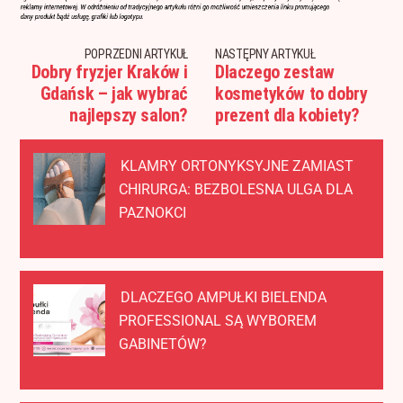
POPRZEDNI ARTYKUŁ
NASTĘPNY ARTYKUŁ
Dobry fryzjer Kraków i
Dlaczego zestaw
Gdańsk – jak wybrać
kosmetyków to dobry
najlepszy salon?
prezent dla kobiety?
KLAMRY ORTONYKSYJNE ZAMIAST
CHIRURGA: BEZBOLESNA ULGA DLA
PAZNOKCI
DLACZEGO AMPUŁKI BIELENDA
PROFESSIONAL SĄ WYBOREM
GABINETÓW?