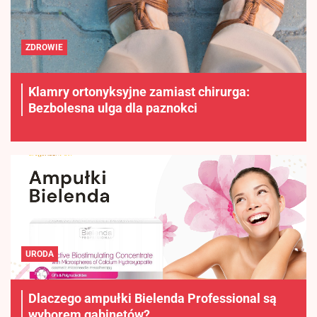
ZDROWIE
Klamry ortonyksyjne zamiast chirurga:
Bezbolesna ulga dla paznokci
URODA
Dlaczego ampułki Bielenda Professional są
wyborem gabinetów?