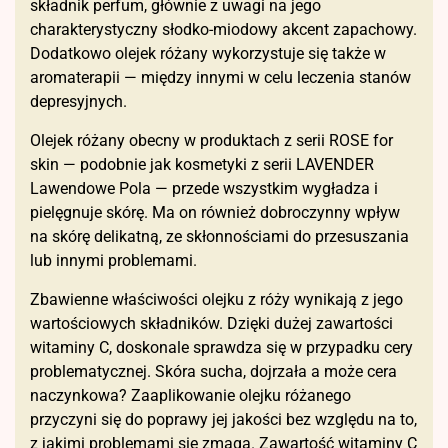
składnik perfum, głównie z uwagi na jego
charakterystyczny słodko-miodowy akcent zapachowy.
Dodatkowo olejek różany wykorzystuje się także w
aromaterapii — między innymi w celu leczenia stanów
depresyjnych.
Olejek różany obecny w produktach z serii ROSE for
skin — podobnie jak kosmetyki z serii LAVENDER
Lawendowe Pola — przede wszystkim wygładza i
pielęgnuje skórę. Ma on również dobroczynny wpływ
na skórę delikatną, ze skłonnościami do przesuszania
lub innymi problemami.
Zbawienne właściwości olejku z róży wynikają z jego
wartościowych składników. Dzięki dużej zawartości
witaminy C, doskonale sprawdza się w przypadku cery
problematycznej. Skóra sucha, dojrzała a może cera
naczynkowa? Zaaplikowanie olejku różanego
przyczyni się do poprawy jej jakości bez względu na to,
z jakimi problemami się zmaga. Zawartość witaminy C